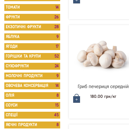
ТОМАТИ
14
ФРУКТИ
26
ЕКЗОТИЧНІ ФРУКТИ
28
ЯБЛУКА
9
ЯГОДИ
17
ГОРІШКИ ТА КРУПИ
52
СУХОФРУКТИ
24
МОЛОЧНІ ПРОДУКТИ
9
ОВОЧЕВА КОНСЕРВАЦІЯ
14
Гриб печериця середній
ОЛІЯ
8
180.00 грн/кг
СОУСИ
15
СПЕЦІЇ
45
ЯЄЧНІ ПРОДУКТИ
8