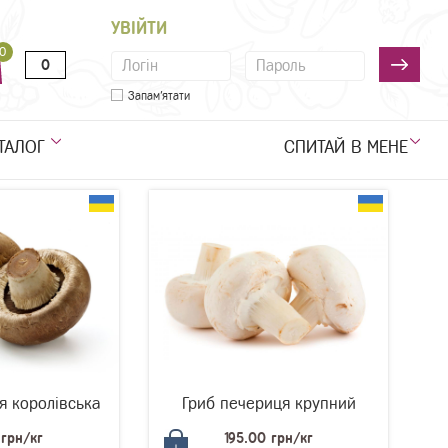
УВІЙТИ
0
0
Запам'ятати
ТАЛОГ
СПИТАЙ В МЕНЕ
я королівська
Гриб печериця крупний
 грн/кг
195.00 грн/кг