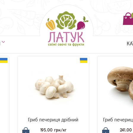
Я
КА
Гриб печериця дрібний
Гриб печериц
195.00 грн/кг
241.00