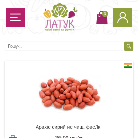
0
Арахіс сирий не чищ. фас.1кг
155.00 грн/кг