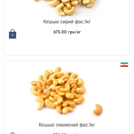
Кешью сирий фас.1кг
675.00 грн/кг
Кешью смажений фас.1кг